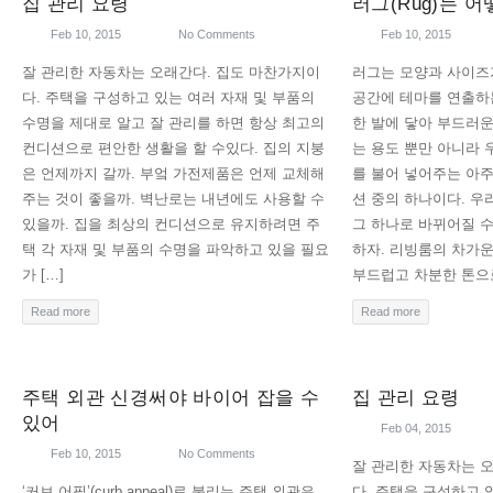
집 관리 요령
러그(Rug)는 
Feb 10, 2015
No Comments
Feb 10, 2015
잘 관리한 자동차는 오래간다. 집도 마찬가지이
러그는 모양과 사이즈
다. 주택을 구성하고 있는 여러 자재 및 부품의
공간에 테마를 연출하
수명을 제대로 알고 잘 관리를 하면 항상 최고의
한 발에 닿아 부드러운
컨디션으로 편안한 생활을 할 수있다. 집의 지붕
는 용도 뿐만 아니라
은 언제까지 갈까. 부엌 가전제품은 언제 교체해
를 불어 넣어주는 아
주는 것이 좋을까. 벽난로는 내년에도 사용할 수
션 중의 하나이다. 우
있을까. 집을 최상의 컨디션으로 유지하려면 주
그 하나로 바뀌어질 수
택 각 자재 및 부품의 수명을 파악하고 있을 필요
하자. 리빙룸의 차가
가 […]
부드럽고 차분한 톤으로
Read more
Read more
주택 외관 신경써야 바이어 잡을 수
집 관리 요령
있어
Feb 04, 2015
Feb 10, 2015
No Comments
잘 관리한 자동차는 
‘커브 어필’(curb appeal)로 불리는 주택 외관은
다. 주택을 구성하고 