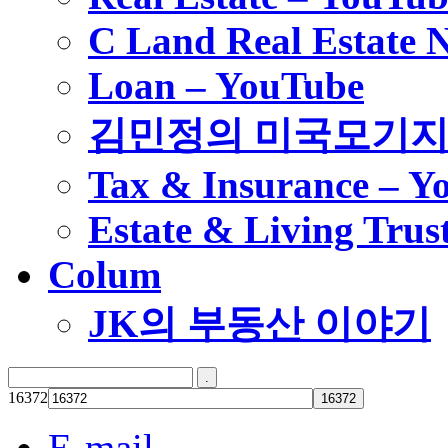
C Land Real Estate 
Loan – YouTube
김민정의 미국모기
Tax & Insurance – Y
Estate & Living Trus
Colum
JK의 부동산 이야기
16372
E-mail