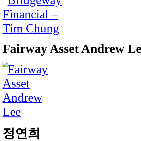
Fairway Asset Andrew L
정연희