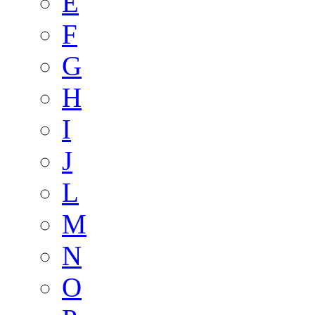
E
F
G
H
I
J
L
M
N
O