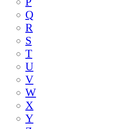
P
Q
R
S
T
U
V
W
X
Y