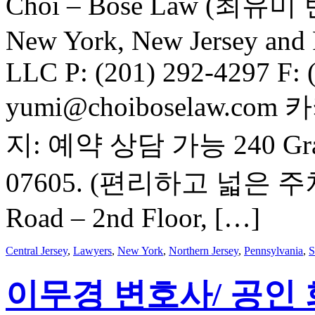
Choi – Bose Law (최유미 변호
New York, New Jersey and
LLC P: (201) 292-4297 F: 
yumi@choiboselaw.co
지: 예약 상담 가능 240 Grand 
07605. (편리하고 넓은 주차
Road – 2nd Floor, […]
Central Jersey
,
Lawyers
,
New York
,
Northern Jersey
,
Pennsylvania
,
S
이무경 변호사/ 공인