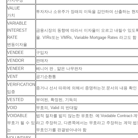
가치추정
VALUE
투자자나 소유주가 장래의 이득을 감안하여 산출하는 현재의 
가치
VARIABLE
INTEREST
금융시장의 동향에 따라서 이자율이 오르고 내릴수 있도
RATE
율. VIRs또는 VMRs, Variable Mortgage Rates 라고도 함
변동이자율
VENDEE
구입자
VENDOR
판매자
VENEER
베니어 판 , 얇은 나무판자
VENT
공기순환통
VERIFICATION
증거나 선서 따위에 의해서 증명하는것.문서의 내용 확인
입증
VESTED
부여된, 확정된, 기득의
VOID
무효의, Valid 의 반대말
VOIDABLE
법적 절차를 밟지 않는한 유효한. 예:Voidable Contra
무효가 될 수 있
라고 주장하고, 다른쪽에서는 무효라고 주장하는 계약.
는
무효인가를 판결받아내야 함
VOLUNTARY